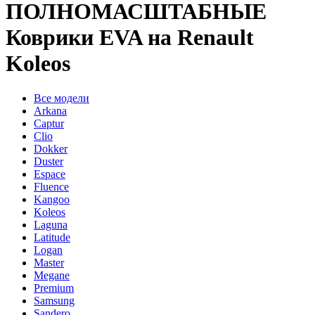
ПОЛНОМАСШТАБНЫЕ
Коврики EVA на Renault
Koleos
Все модели
Arkana
Captur
Clio
Dokker
Duster
Espace
Fluence
Kangoo
Koleos
Laguna
Latitude
Logan
Master
Megane
Premium
Samsung
Sandero