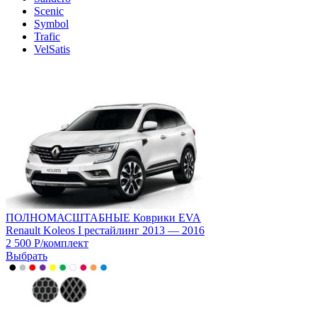
Scenic
Symbol
Trafic
VelSatis
ПОЛНОМАСШТАБНЫЕ Коврики EVA
Renault Koleos I рестайлинг 2013 — 2016
2 500
Р
/
комплект
Выбрать