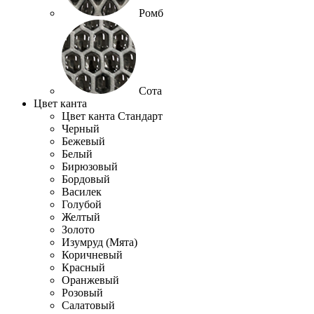
Ромб
Сота
Цвет канта
Цвет канта Стандарт
Черный
Бежевый
Белый
Бирюзовый
Бордовый
Василек
Голубой
Желтый
Золото
Изумруд (Мята)
Коричневый
Красный
Оранжевый
Розовый
Салатовый