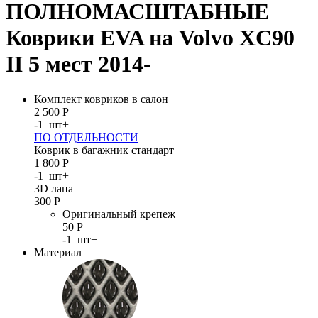
ПОЛНОМАСШТАБНЫЕ
Коврики EVA на Volvo XC90
II 5 мест 2014-
Комплект ковриков в салон
2 500
Р
-
1
шт
+
ПО ОТДЕЛЬНОСТИ
Коврик в багажник стандарт
1 800
Р
-
1
шт
+
3D лапа
300
Р
Оригинальный крепеж
50
Р
-
1
шт
+
Материал