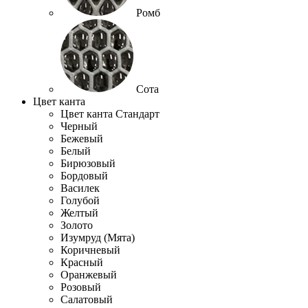
Ромб
Сота
Цвет канта
Цвет канта Стандарт
Черный
Бежевый
Белый
Бирюзовый
Бордовый
Василек
Голубой
Желтый
Золото
Изумруд (Мята)
Коричневый
Красный
Оранжевый
Розовый
Салатовый