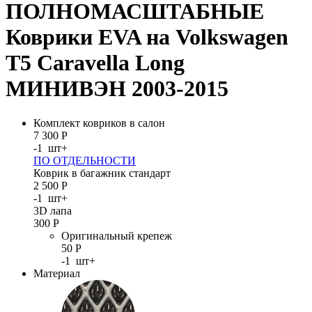
ПОЛНОМАСШТАБНЫЕ
Коврики EVA на Volkswagen
T5 Caravella Long
МИНИВЭН 2003-2015
Комплект ковриков в салон
7 300
Р
-
1
шт
+
ПО ОТДЕЛЬНОСТИ
Коврик в багажник стандарт
2 500
Р
-
1
шт
+
3D лапа
300
Р
Оригинальный крепеж
50
Р
-
1
шт
+
Материал