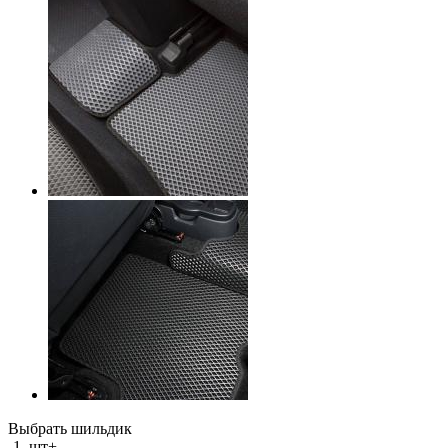
Выбрать шильдик
-
1
шт
+