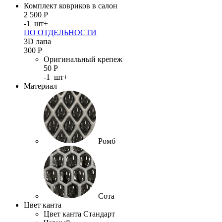
Комплект ковриков в салон
2 500
Р
-
1
шт
+
ПО ОТДЕЛЬНОСТИ
3D лапа
300
Р
Оригинальный крепеж
50
Р
-
1
шт
+
Материал
Ромб
Сота
Цвет канта
Цвет канта Стандарт