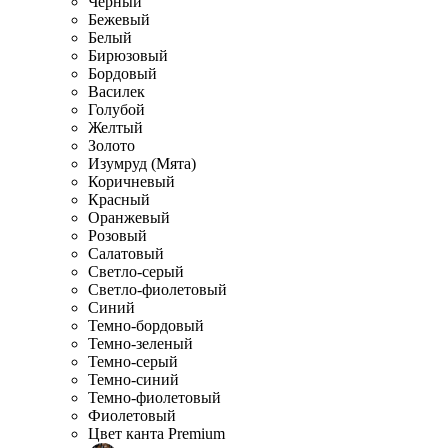
Черный
Бежевый
Белый
Бирюзовый
Бордовый
Василек
Голубой
Желтый
Золото
Изумруд (Мята)
Коричневый
Красный
Оранжевый
Розовый
Салатовый
Светло-серый
Светло-фиолетовый
Синий
Темно-бордовый
Темно-зеленый
Темно-серый
Темно-синий
Темно-фиолетовый
Фиолетовый
Цвет канта Premium