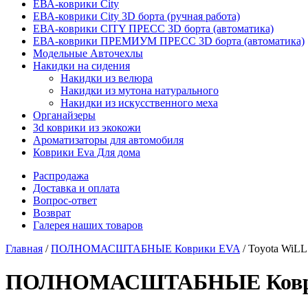
ЕВА-коврики City
ЕВА-коврики City 3D борта (ручная работа)
ЕВА-коврики CITY ПРЕСС 3D борта (автоматика)
ЕВА-коврики ПРЕМИУМ ПРЕСС 3D борта (автоматика)
Модельные Авточехлы
Накидки на сидения
Накидки из велюра
Накидки из мутона натурального
Накидки из искусственного меха
Органайзеры
3d коврики из экокожи
Ароматизаторы для автомобиля
Коврики Eva Для дома
Распродажа
Доставка и оплата
Вопрос-ответ
Возврат
Галерея наших товаров
Главная
/
ПОЛНОМАСШТАБНЫЕ Коврики EVA
/ Toyota WiLL
ПОЛНОМАСШТАБНЫЕ Коврики E