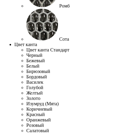
Ромб
Сота
Цвет канта
Цвет канта Стандарт
Черный
Бежевый
Белый
Бирюзовый
Бордовый
Василек
Голубой
Желтый
Золото
Изумруд (Мята)
Коричневый
Красный
Оранжевый
Розовый
Салатовый