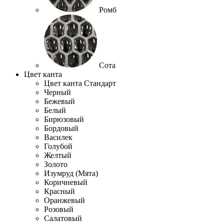
Ромб
Сота
Цвет канта
Цвет канта Стандарт
Черный
Бежевый
Белый
Бирюзовый
Бордовый
Василек
Голубой
Желтый
Золото
Изумруд (Мята)
Коричневый
Красный
Оранжевый
Розовый
Салатовый