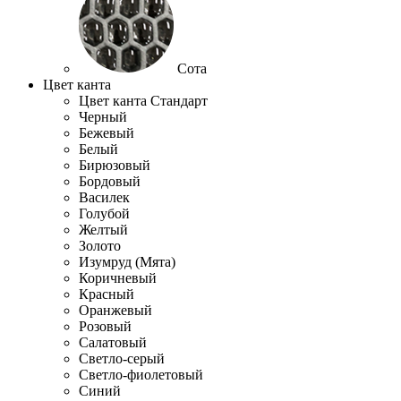
Сота
Цвет канта
Цвет канта Стандарт
Черный
Бежевый
Белый
Бирюзовый
Бордовый
Василек
Голубой
Желтый
Золото
Изумруд (Мята)
Коричневый
Красный
Оранжевый
Розовый
Салатовый
Светло-серый
Светло-фиолетовый
Синий