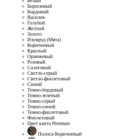
Белый
Бирюзовый
Бордовый
Василек
Голубой
Желтый
Золото
Изумруд (Мята)
Коричневый
Красный
Оранжевый
Розовый
Салатовый
Светло-серый
Светло-фиолетовый
Синий
Темно-бордовый
Темно-зеленый
Темно-серый
Темно-синий
Темно-фиолетовый
Фиолетовый
Цвет канта Premium
Полоса-Коричневый