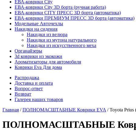
ЕВА-коврики City
ЕВА-коврики City 3D борта (ручная работа)
ЕВА-коврики CITY ПРЕСС 3D борта (автоматика)
ЕВА-коврики ПРЕМИУМ ПРЕСС 3D борта (автоматика)
Модельные Авточехлы
Накидки на сидения
Накидки из велюра
Накидки из мутона натурального
Накидки из искусственного меха
Органайзеры
3d коврики из экокожи
Ароматизаторы для автомобиля
Коврики Eva Для дома
Распродажа
Доставка и оплата
Вопрос-ответ
Возврат
Галерея наших товаров
Главная
/
ПОЛНОМАСШТАБНЫЕ Коврики EVA
/ Toyota Priu
ПОЛНОМАСШТАБНЫЕ Коврики E