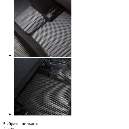
Выбрать шильдик
-
1
шт
+