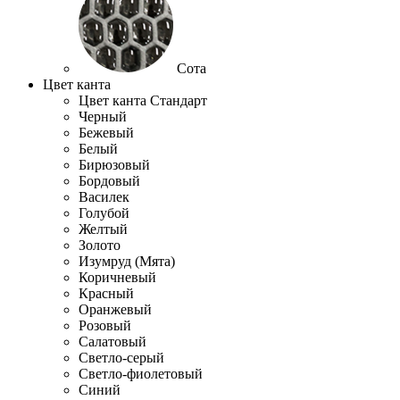
Сота
Цвет канта
Цвет канта Стандарт
Черный
Бежевый
Белый
Бирюзовый
Бордовый
Василек
Голубой
Желтый
Золото
Изумруд (Мята)
Коричневый
Красный
Оранжевый
Розовый
Салатовый
Светло-серый
Светло-фиолетовый
Синий