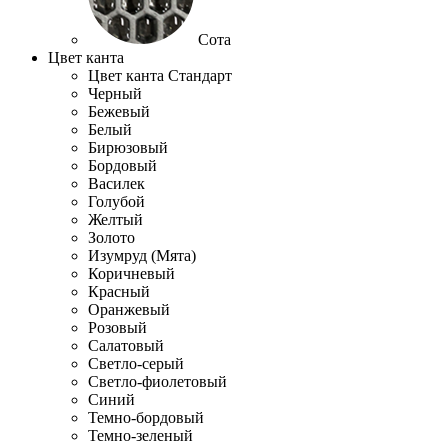
Сота
Цвет канта
Цвет канта Стандарт
Черный
Бежевый
Белый
Бирюзовый
Бордовый
Василек
Голубой
Желтый
Золото
Изумруд (Мята)
Коричневый
Красный
Оранжевый
Розовый
Салатовый
Светло-серый
Светло-фиолетовый
Синий
Темно-бордовый
Темно-зеленый