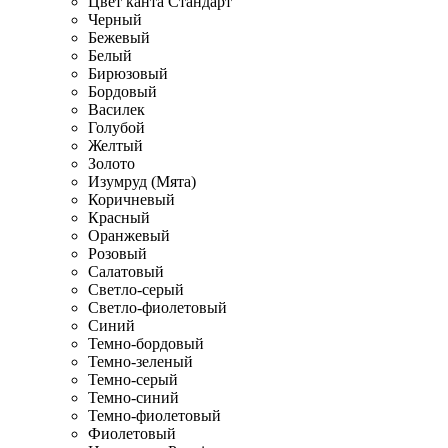
Цвет канта Стандарт
Черный
Бежевый
Белый
Бирюзовый
Бордовый
Василек
Голубой
Желтый
Золото
Изумруд (Мята)
Коричневый
Красный
Оранжевый
Розовый
Салатовый
Светло-серый
Светло-фиолетовый
Синий
Темно-бордовый
Темно-зеленый
Темно-серый
Темно-синий
Темно-фиолетовый
Фиолетовый