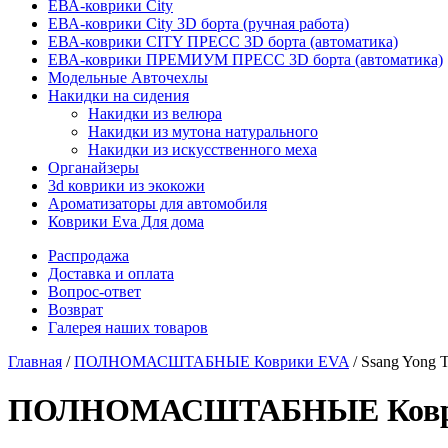
ЕВА-коврики City
ЕВА-коврики City 3D борта (ручная работа)
ЕВА-коврики CITY ПРЕСС 3D борта (автоматика)
ЕВА-коврики ПРЕМИУМ ПРЕСС 3D борта (автоматика)
Модельные Авточехлы
Накидки на сидения
Накидки из велюра
Накидки из мутона натурального
Накидки из искусственного меха
Органайзеры
3d коврики из экокожи
Ароматизаторы для автомобиля
Коврики Eva Для дома
Распродажа
Доставка и оплата
Вопрос-ответ
Возврат
Галерея наших товаров
Главная
/
ПОЛНОМАСШТАБНЫЕ Коврики EVA
/ Ssang Yong T
ПОЛНОМАСШТАБНЫЕ Коврики 