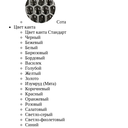
Сота
Цвет канта
Цвет канта Стандарт
Черный
Бежевый
Белый
Бирюзовый
Бордовый
Василек
Голубой
Желтый
Золото
Изумруд (Мята)
Коричневый
Красный
Оранжевый
Розовый
Салатовый
Светло-серый
Светло-фиолетовый
Синий