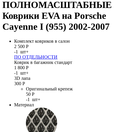
ПОЛНОМАСШТАБНЫЕ
Коврики EVA на Porsche
Cayenne I (955) 2002-2007
Комплект ковриков в салон
2 500
Р
-
1
шт
+
ПО ОТДЕЛЬНОСТИ
Коврик в багажник стандарт
1 800
Р
-
1
шт
+
3D лапа
300
Р
Оригинальный крепеж
50
Р
-
1
шт
+
Материал