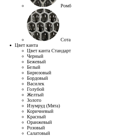
Ромб
Сота
Цвет канта
Цвет канта Стандарт
Черный
Бежевый
Белый
Бирюзовый
Бордовый
Василек
Голубой
Желтый
Золото
Изумруд (Мята)
Коричневый
Красный
Оранжевый
Розовый
Салатовый