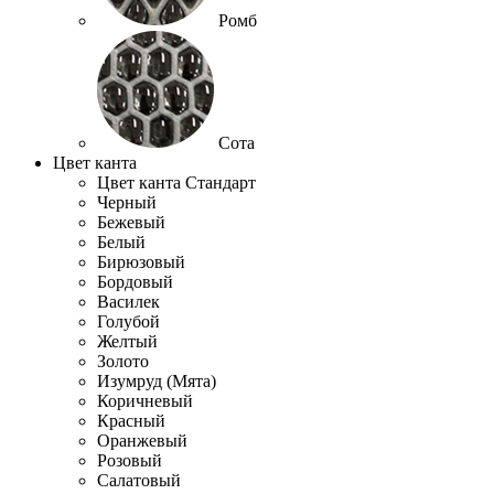
Ромб
Сота
Цвет канта
Цвет канта Стандарт
Черный
Бежевый
Белый
Бирюзовый
Бордовый
Василек
Голубой
Желтый
Золото
Изумруд (Мята)
Коричневый
Красный
Оранжевый
Розовый
Салатовый