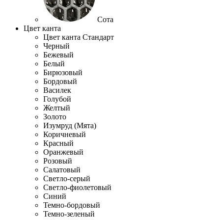
Сота
Цвет канта
Цвет канта Стандарт
Черный
Бежевый
Белый
Бирюзовый
Бордовый
Василек
Голубой
Желтый
Золото
Изумруд (Мята)
Коричневый
Красный
Оранжевый
Розовый
Салатовый
Светло-серый
Светло-фиолетовый
Синий
Темно-бордовый
Темно-зеленый