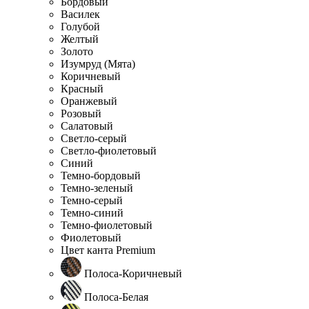
Бордовый
Василек
Голубой
Желтый
Золото
Изумруд (Мята)
Коричневый
Красный
Оранжевый
Розовый
Салатовый
Светло-серый
Светло-фиолетовый
Синий
Темно-бордовый
Темно-зеленый
Темно-серый
Темно-синий
Темно-фиолетовый
Фиолетовый
Цвет канта Premium
Полоса-Коричневый
Полоса-Белая