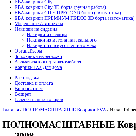
ЕВА-коврики City
ЕВА-коврики City 3D борта (ручная работа)
ЕВА-коврики CITY ПРЕСС 3D борта (автоматика)
ЕВА-коврики ПРЕМИУМ ПРЕСС 3D борта (автоматика)
Модельные Авточехлы
Накидки на сидения
Накидки из велюра
Накидки из мутона натурального
Накидки из искусственного меха
Органайзеры
3d коврики из экокожи
Ароматизаторы для автомобиля
Коврики Eva Для дома
Распродажа
Доставка и оплата
Вопрос-ответ
Возврат
Галерея наших товаров
Главная
/
ПОЛНОМАСШТАБНЫЕ Коврики EVA
/ Nissan Prime
ПОЛНОМАСШТАБНЫЕ Коврики EV
— 2008