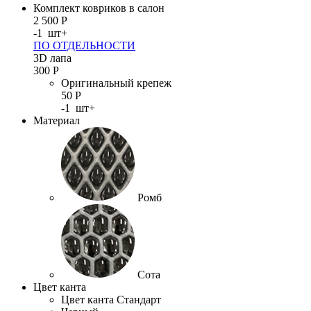
Комплект ковриков в салон
2 500
Р
-
1
шт
+
ПО ОТДЕЛЬНОСТИ
3D лапа
300
Р
Оригинальный крепеж
50
Р
-
1
шт
+
Материал
Ромб
Сота
Цвет канта
Цвет канта Стандарт