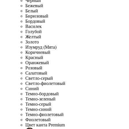
Черный
Бежевый
Белый
Бирюзовый
Бордовый
Василек
Голубой
Желтый
Золото
Изумруд (Мята)
Коричневый
Красный
Оранжевый
Розовый
Салатовый
Светло-серый
Светло-фиолетовый
Синий
Темно-бордовый
Темно-зеленый
Темно-серый
Темно-синий
Темно-фиолетовый
Фиолетовый
Цвет канта Premium