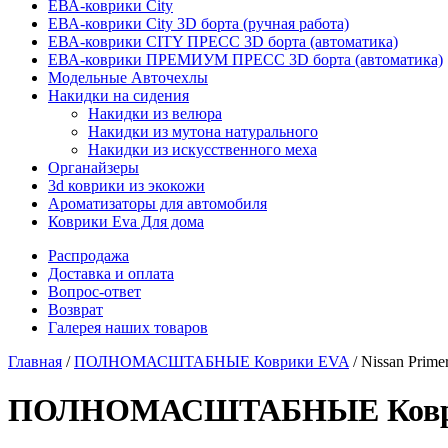
ЕВА-коврики City
ЕВА-коврики City 3D борта (ручная работа)
ЕВА-коврики CITY ПРЕСС 3D борта (автоматика)
ЕВА-коврики ПРЕМИУМ ПРЕСС 3D борта (автоматика)
Модельные Авточехлы
Накидки на сидения
Накидки из велюра
Накидки из мутона натурального
Накидки из искусственного меха
Органайзеры
3d коврики из экокожи
Ароматизаторы для автомобиля
Коврики Eva Для дома
Распродажа
Доставка и оплата
Вопрос-ответ
Возврат
Галерея наших товаров
Главная
/
ПОЛНОМАСШТАБНЫЕ Коврики EVA
/ Nissan Prime
ПОЛНОМАСШТАБНЫЕ Коврики E