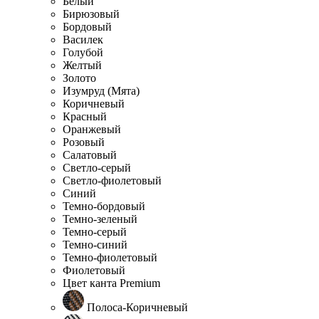
Белый
Бирюзовый
Бордовый
Василек
Голубой
Желтый
Золото
Изумруд (Мята)
Коричневый
Красный
Оранжевый
Розовый
Салатовый
Светло-серый
Светло-фиолетовый
Синий
Темно-бордовый
Темно-зеленый
Темно-серый
Темно-синий
Темно-фиолетовый
Фиолетовый
Цвет канта Premium
Полоса-Коричневый