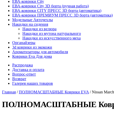
ЕВА-коврики City
ЕВА-коврики City 3D борта (ручная работа)
ЕВА-коврики CITY ПРЕСС 3D борта (автоматика)
ЕВА-коврики ПРЕМИУМ ПРЕСС 3D борта (автоматика)
Модельные Авточехлы
Накидки на сидения
Накидки из велюра
Накидки из мутона натурального
Накидки из искусственного меха
Органайзеры
3d коврики из экокожи
Ароматизаторы для автомобиля
Коврики Eva Для дома
Распродажа
Доставка и оплата
Вопрос-ответ
Возврат
Галерея наших товаров
Главная
/
ПОЛНОМАСШТАБНЫЕ Коврики EVA
/ Nissan Marc
ПОЛНОМАСШТАБНЫЕ Коврики E