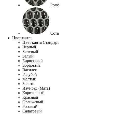
Ромб
Сота
Цвет канта
Цвет канта Стандарт
Черный
Бежевый
Белый
Бирюзовый
Бордовый
Василек
Голубой
Желтый
Золото
Изумруд (Мята)
Коричневый
Красный
Оранжевый
Розовый
Салатовый