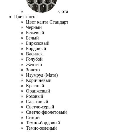
Сота
Цвет канта
Цвет канта Стандарт
Черный
Бежевый
Белый
Бирюзовый
Бордовый
Василек
Голубой
Желтый
Золото
Изумруд (Мята)
Коричневый
Красный
Оранжевый
Розовый
Салатовый
Светло-серый
Светло-фиолетовый
Синий
Темно-бордовый
Темно-зеленый