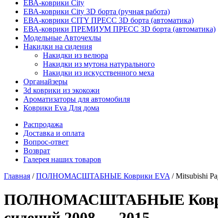
ЕВА-коврики City
ЕВА-коврики City 3D борта (ручная работа)
ЕВА-коврики CITY ПРЕСС 3D борта (автоматика)
ЕВА-коврики ПРЕМИУМ ПРЕСС 3D борта (автоматика)
Модельные Авточехлы
Накидки на сидения
Накидки из велюра
Накидки из мутона натурального
Накидки из искусственного меха
Органайзеры
3d коврики из экокожи
Ароматизаторы для автомобиля
Коврики Eva Для дома
Распродажа
Доставка и оплата
Вопрос-ответ
Возврат
Галерея наших товаров
Главная
/
ПОЛНОМАСШТАБНЫЕ Коврики EVA
/ Mitsubishi 
ПОЛНОМАСШТАБНЫЕ Коврики E
сидений 2008 — 2015