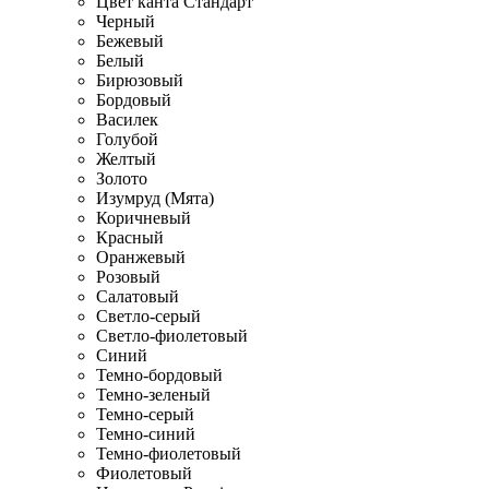
Цвет канта Стандарт
Черный
Бежевый
Белый
Бирюзовый
Бордовый
Василек
Голубой
Желтый
Золото
Изумруд (Мята)
Коричневый
Красный
Оранжевый
Розовый
Салатовый
Светло-серый
Светло-фиолетовый
Синий
Темно-бордовый
Темно-зеленый
Темно-серый
Темно-синий
Темно-фиолетовый
Фиолетовый