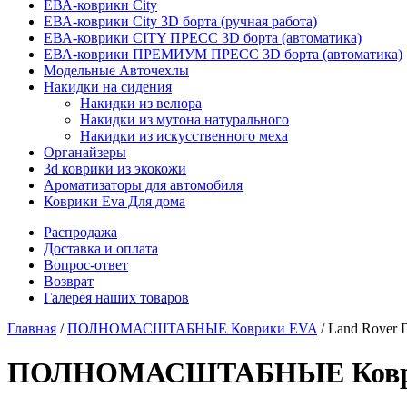
ЕВА-коврики City
ЕВА-коврики City 3D борта (ручная работа)
ЕВА-коврики CITY ПРЕСС 3D борта (автоматика)
ЕВА-коврики ПРЕМИУМ ПРЕСС 3D борта (автоматика)
Модельные Авточехлы
Накидки на сидения
Накидки из велюра
Накидки из мутона натурального
Накидки из искусственного меха
Органайзеры
3d коврики из экокожи
Ароматизаторы для автомобиля
Коврики Eva Для дома
Распродажа
Доставка и оплата
Вопрос-ответ
Возврат
Галерея наших товаров
Главная
/
ПОЛНОМАСШТАБНЫЕ Коврики EVA
/ Land Rover D
ПОЛНОМАСШТАБНЫЕ Коврики E