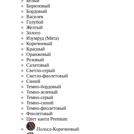
Белый
Бирюзовый
Бордовый
Василек
Голубой
Желтый
Золото
Изумруд (Мята)
Коричневый
Красный
Оранжевый
Розовый
Салатовый
Светло-серый
Светло-фиолетовый
Синий
Темно-бордовый
Темно-зеленый
Темно-серый
Темно-синий
Темно-фиолетовый
Фиолетовый
Цвет канта Premium
Полоса-Коричневый