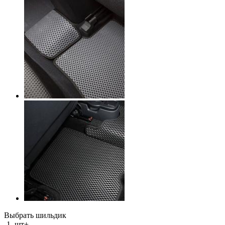
Выбрать шильдик
-
1
шт
+