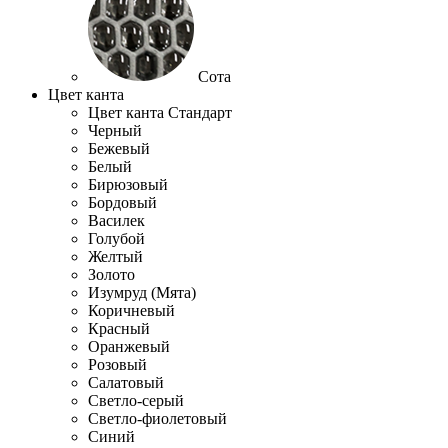
Сота
Цвет канта
Цвет канта Стандарт
Черный
Бежевый
Белый
Бирюзовый
Бордовый
Василек
Голубой
Желтый
Золото
Изумруд (Мята)
Коричневый
Красный
Оранжевый
Розовый
Салатовый
Светло-серый
Светло-фиолетовый
Синий