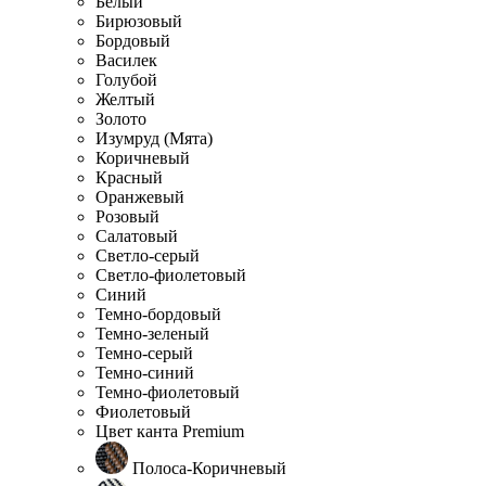
Белый
Бирюзовый
Бордовый
Василек
Голубой
Желтый
Золото
Изумруд (Мята)
Коричневый
Красный
Оранжевый
Розовый
Салатовый
Светло-серый
Светло-фиолетовый
Синий
Темно-бордовый
Темно-зеленый
Темно-серый
Темно-синий
Темно-фиолетовый
Фиолетовый
Цвет канта Premium
Полоса-Коричневый