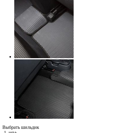
Выбрать шильдик
-
1
шт
+