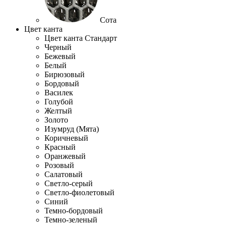
Сота
Цвет канта
Цвет канта Стандарт
Черный
Бежевый
Белый
Бирюзовый
Бордовый
Василек
Голубой
Желтый
Золото
Изумруд (Мята)
Коричневый
Красный
Оранжевый
Розовый
Салатовый
Светло-серый
Светло-фиолетовый
Синий
Темно-бордовый
Темно-зеленый