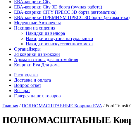
ЕВА-коврики City
ЕВА-коврики City 3D борта (ручная работа)
ЕВА-коврики CITY ПРЕСС 3D борта (автоматика)
ЕВА-коврики ПРЕМИУМ ПРЕСС 3D борта (автоматика)
Модельные Авточехлы
Накидки на сидения
Накидки из велюра
Накидки из мутона натурального
Накидки из искусственного меха
Органайзеры
3d коврики из экокожи
Ароматизаторы для автомобиля
Коврики Eva Для дома
Распродажа
Доставка и оплата
Вопрос-ответ
Возврат
Галерея наших товаров
Главная
/
ПОЛНОМАСШТАБНЫЕ Коврики EVA
/ Ford Transit
ПОЛНОМАСШТАБНЫЕ Коврики E