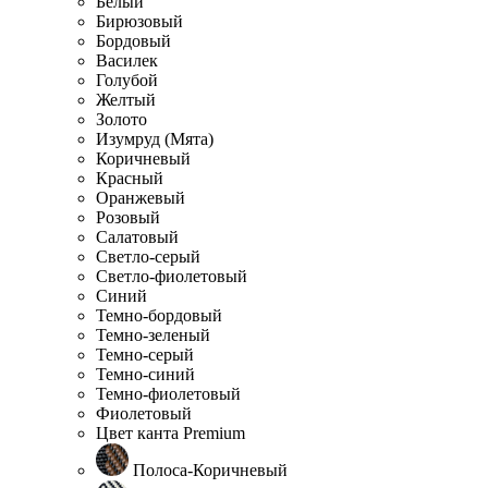
Белый
Бирюзовый
Бордовый
Василек
Голубой
Желтый
Золото
Изумруд (Мята)
Коричневый
Красный
Оранжевый
Розовый
Салатовый
Светло-серый
Светло-фиолетовый
Синий
Темно-бордовый
Темно-зеленый
Темно-серый
Темно-синий
Темно-фиолетовый
Фиолетовый
Цвет канта Premium
Полоса-Коричневый