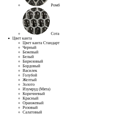
Ромб
Сота
Цвет канта
Цвет канта Стандарт
Черный
Бежевый
Белый
Бирюзовый
Бордовый
Василек
Голубой
Желтый
Золото
Изумруд (Мята)
Коричневый
Красный
Оранжевый
Розовый
Салатовый