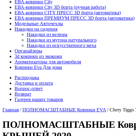
ЕВА-коврики City
ЕВА-коврики City 3D борта (ручная работа)
ЕВА-коврики CITY ПРЕСС 3D борта (автоматика)
ЕВА-коврики ПРЕМИУМ ПРЕСС 3D борта (автоматика)
Модельные Авточехлы
Накидки на сидения
Накидки из велюра
Накидки из мутона натурального
Накидки из искусственного меха
Органайзеры
3d коврики из экокожи
Ароматизаторы для автомобиля
Коврики Eva Для дома
Распродажа
Доставка и оплата
Вопрос-ответ
Возврат
Галерея наших товаров
Главная
/
ПОЛНОМАСШТАБНЫЕ Коврики EVA
/ Chery Tig
ПОЛНОМАСШТАБНЫЕ Коврики
КРЫШЕЙ 2020 -