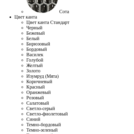
Сота
Цвет канта
Цвет канта Стандарт
Черный
Бежевый
Белый
Бирюзовый
Бордовый
Василек
Голубой
Желтый
Золото
Изумруд (Мята)
Коричневый
Красный
Оранжевый
Розовый
Салатовый
Светло-серый
Светло-фиолетовый
Синий
Темно-бордовый
Темно-зеленый