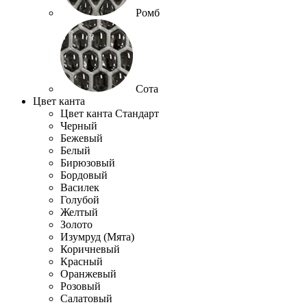
Ромб
Сота
Цвет канта
Цвет канта Стандарт
Черный
Бежевый
Белый
Бирюзовый
Бордовый
Василек
Голубой
Желтый
Золото
Изумруд (Мята)
Коричневый
Красный
Оранжевый
Розовый
Салатовый