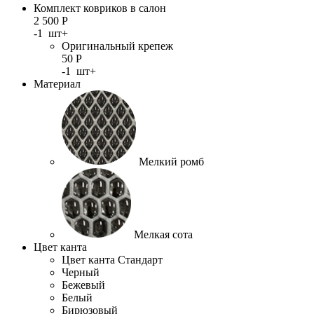
Комплект ковриков в салон
2 500
Р
-
1
шт
+
Оригинальный крепеж
50
Р
-
1
шт
+
Материал
Мелкий ромб
Мелкая сота
Цвет канта
Цвет канта Стандарт
Черный
Бежевый
Белый
Бирюзовый