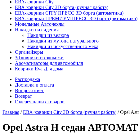
ЕВА-коврики City
ЕВА-коврики City 3D борта (ручная работа)
ЕВА-коврики CITY ПРЕСС 3D борта (автоматика)
ЕВА-коврики ПРЕМИУМ ПРЕСС 3D борта (автоматика)
Модельные Авточехлы
Накидки на сидения
Накидки из велюра
Накидки из мутона натурального
Накидки из искусственного меха
Органайзеры
3d коврики из экокожи
Ароматизаторы для автомобиля
Коврики Eva Для дома
Распродажа
Доставка и оплата
Вопрос-ответ
Возврат
Галерея наших товаров
Главная
/
ЕВА-коврики City 3D борта (ручная работа)
/ Opel As
Opel Astra H седан АВТОМАТ 