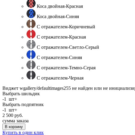
Коса двойная-Красная
Коса двойная-Синяя
С отражателем-Коричневый
С отражателем-Красная
С отражателем-Светло-Серый
С отражателем-Синяя
С отражателем-Темно-Серая
С отражателем-Черная
Виджет wgallery/defaultimages255 не найден или не инициализ
Выбрать шильдик
-
1
шт
+
Выбрать подпятник
-
1
шт
+
2 500
руб.
сумма заказа
В корзину
Купить в один клик