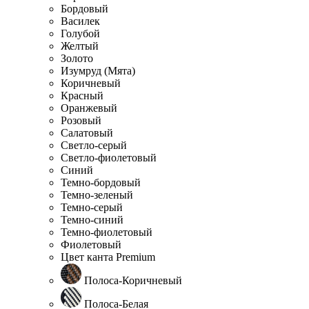
Бордовый
Василек
Голубой
Желтый
Золото
Изумруд (Мята)
Коричневый
Красный
Оранжевый
Розовый
Салатовый
Светло-серый
Светло-фиолетовый
Синий
Темно-бордовый
Темно-зеленый
Темно-серый
Темно-синий
Темно-фиолетовый
Фиолетовый
Цвет канта Premium
Полоса-Коричневый
Полоса-Белая